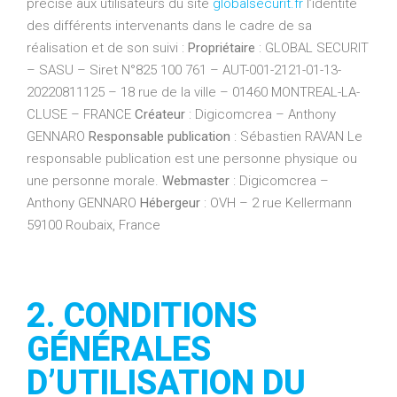
précisé aux utilisateurs du site
globalsecurit.fr
l’identité
des différents intervenants dans le cadre de sa
réalisation et de son suivi :
Propriétaire
: GLOBAL SECURIT
– SASU – Siret N°825 100 761 – AUT-001-2121-01-13-
20220811125 – 18 rue de la ville – 01460 MONTREAL-LA-
CLUSE – FRANCE
Créateur
: Digicomcrea – Anthony
GENNARO
Responsable publication
: Sébastien RAVAN Le
responsable publication est une personne physique ou
une personne morale.
Webmaster
: Digicomcrea –
Anthony GENNARO
Hébergeur
: OVH – 2 rue Kellermann
59100 Roubaix, France
2. CONDITIONS
GÉNÉRALES
D’UTILISATION DU