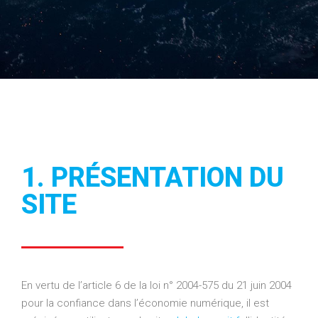
1. PRÉSENTATION DU
SITE
En vertu de l’article 6 de la loi n° 2004-575 du 21 juin 2004
pour la confiance dans l’économie numérique, il est